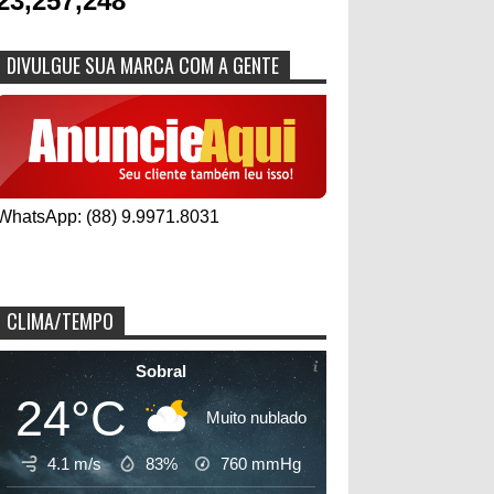
23,257,248
DIVULGUE SUA MARCA COM A GENTE
WhatsApp: (88) 9.9971.8031
CLIMA/TEMPO
Sobral
24°C
Muito nublado
4.1 m/s
83%
760
mmHg