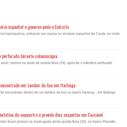
ório espanhol e governo pede o Exército
oria marroquinos, entraram em massa no enclave espanhol de Ceuta, no norte
o perfurado durante colonoscopia
nos, morreu na tarde de quarta-feira (29), após ter o intestino perfurado
encontrado em tambor de lixo em Itaitinga
i encontrado dentro de um tambor de lixo no bairro Gererau , em Itaitinga,
a tentativa de sequestro e prende dois suspeitos em Cascavel
estro foram presos na madrugada desta quinta-feira (30), no bairro Planalto,