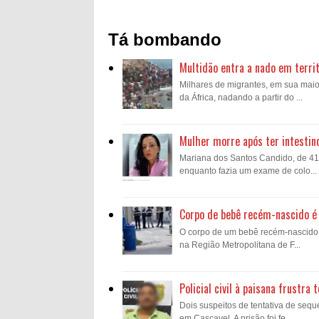
Tá bombando
Multidão entra a nado em territ
Milhares de migrantes, em sua mai
da África, nadando a partir do ...
Mulher morre após ter intestin
Mariana dos Santos Candido, de 41 a
enquanto fazia um exame de colo...
Corpo de bebê recém-nascido é 
O corpo de um bebê recém-nascido fo
na Região Metropolitana de F...
Policial civil à paisana frustr
Dois suspeitos de tentativa de sequ
em Cascavel. A prisão foi fe...