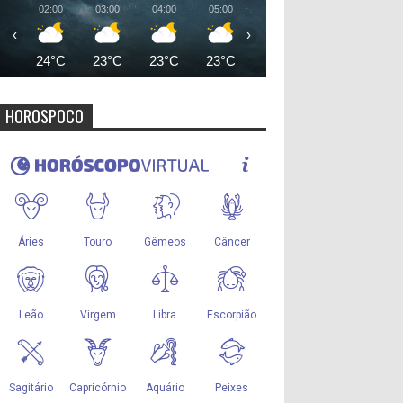
02:00
03:00
04:00
05:00
06:00
07:00
08:00
‹
›
24°C
23°C
23°C
23°C
23°C
25°C
27°
HOROSPOCO