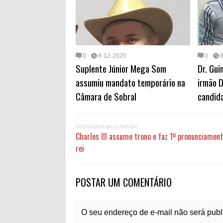
0
8-12-2020
0
Suplente Júnior Mega Som
Dr. Gui
assumiu mandato temporário na
irmão 
Câmara de Sobral
candida
POSTAGEM MAIS ANTIGA
Charles III assume trono e faz 1º pronunciamen
rei
POSTAR UM COMENTÁRIO
O seu endereço de e-mail não será pub