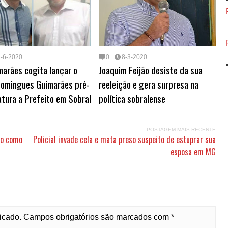
8-6-2020
0
8-3-2020
marães cogita lançar o
Joaquim Feijão desiste da sua
Domingues Guimarães pré-
reeleição e gera surpresa na
tura a Prefeito em Sobral
política sobralense
POSTAGEM MAIS RECENTE
to como
Policial invade cela e mata preso suspeito de estuprar sua
esposa em MG
licado. Campos obrigatórios são marcados com *