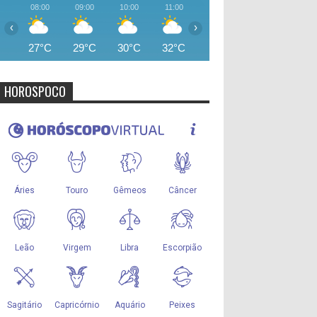
08:00
09:00
10:00
11:00
12:00
13:00
14:00
‹
›
27°C
29°C
30°C
32°C
34°C
34°C
34°
HOROSPOCO