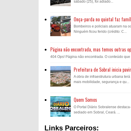
sábado (25), foi adiado...
Onça-parda no quintal faz famíl
Bombeiros e policiais atuaram na oc
Ninguém ficou ferido (crédito: C...
Página não encontrada, mas temos outras o
404 Ops! Página não encontrada. O conteúdo que voc
Prefeitura de Sobral inicia pav
A obra de infraestrutura urbana ter
mais mobilidade, segurança e qu...
Quem Somos
O Portal Diário Sobralense destaca
sediado em Sobral, Ceará. ...
Links Parceiros: