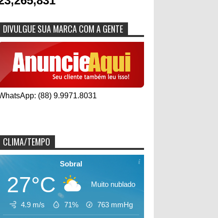
23,265,831
DIVULGUE SUA MARCA COM A GENTE
WhatsApp: (88) 9.9971.8031
CLIMA/TEMPO
Sobral
27°C
Muito nublado
4.9 m/s
71%
763
mmHg