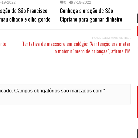
7-19-2022
0
7-18-2022
ração de São Francisco
Conheça a oração de São
mau olhado e olho gordo
Cipriano para ganhar dinheiro
POSTAGEM MAIS ANTIGA
erto
Tentativa de massacre em colégio: "A intenção era matar
o maior número de crianças", afirma PM
licado. Campos obrigatórios são marcados com *