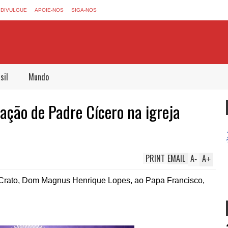
DIVULGUE
APOIE-NOS
SIGA-NOS
sil
Mundo
cação de Padre Cícero na igreja
PRINT
EMAIL
A
A
-
+
do Crato, Dom Magnus Henrique Lopes, ao Papa Francisco,