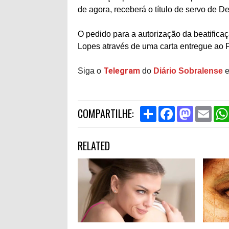
de agora, receberá o título de servo de De
O pedido para a autorização da beatifica
Lopes através de uma carta entregue ao 
Telegram
Siga o
do
Diário Sobralense
e
S
F
M
E
COMPARTILHE:
h
a
a
m
a
c
s
a
r
e
t
i
RELATED
e
b
o
l
o
d
o
o
k
n