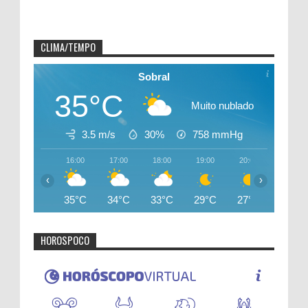
CLIMA/TEMPO
Sobral
35°C
Muito nublado
3.5 m/s
30%
758
mmHg
16:00
17:00
18:00
19:00
20:00
21:00
‹
›
35°C
34°C
33°C
29°C
27°C
26°C
HOROSPOCO