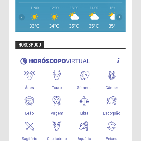
11:00
12:00
13:00
14:00
15:00
16:00
‹
›
33°C
34°C
35°C
35°C
35°C
35°C
HOROSPOCO