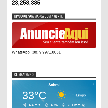
23,258,385
DIVULGUE SUA MARCA COM A GENTE
WhatsApp: (88) 9.9971.8031
CLIMA/TEMPO
Sobral
33°C
Limpo
4.4 m/s
40%
761
mmHg