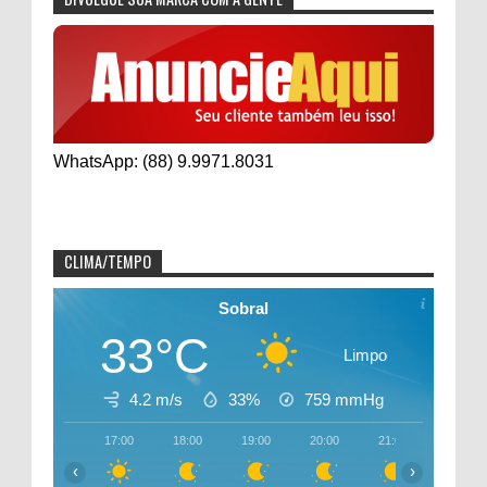
WhatsApp: (88) 9.9971.8031
CLIMA/TEMPO
Sobral
33°C
Limpo
4.2 m/s
33%
759
mmHg
17:00
18:00
19:00
20:00
21:00
22:00
‹
›