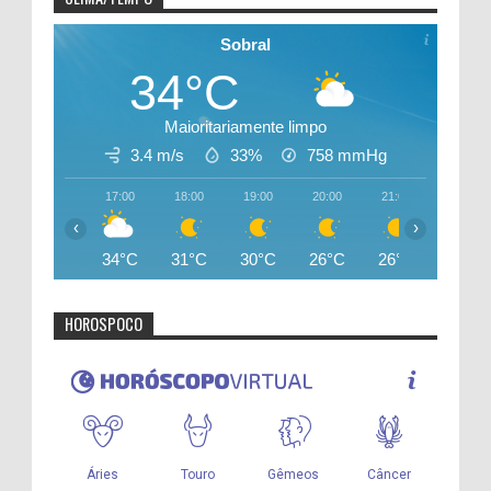
Sobral
34°C
Maioritariamente limpo
3.4 m/s
33%
758
mmHg
17:00
18:00
19:00
20:00
21:00
22:00
‹
›
34°C
31°C
30°C
26°C
26°C
25°C
HOROSPOCO