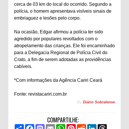
cerca de 03 km do local do ocorrido. Segundo a
polícia, o homem apresentava visíveis sinais de
embriaguez e lesões pelo corpo.
Na ocasião, Edgar afirmou a polícia ter sido
agredido por populares revoltados com o
atropelamento das crianças. Ele foi encaminhado
para a Delegacia Regional de Polícia Civil do
Crato, a fim de serem adotadas as providências
cabíveis.
*Com informações da Agência Cariri Ceará
Fonte: revistacariri.com.br
By
Diário Sobralense
COMPARTILHE:
S
F
M
E
W
P
R
L
T