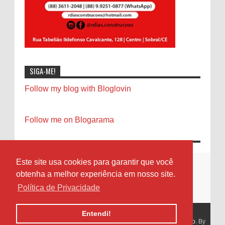
SIGA-ME!
Follow my blog with Bloglovin
Follow me on Blogarama
Este site usa cookies para garantir que você
obtenha a melhor experiência em nosso site.
Política de Privacidade
Entendi!
Copyright 2013
Diário Sobralense - Notícias de Sobral e Região
. By