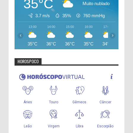
35°C
Muito nublado
3.7 m/s
35%
760
mmHg
13:00
14:00
15:00
16:00
17:00
18:00
‹
›
35°C
36°C
36°C
35°C
34°C
33°C
HOROSPOCO