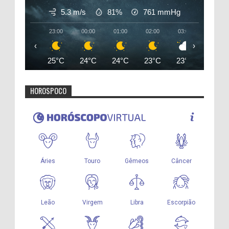
5.3 m/s
81%
761
mmHg
23:00
00:00
01:00
02:00
03:00
04:00
‹
›
25°C
24°C
24°C
23°C
23°C
23°C
HOROSPOCO