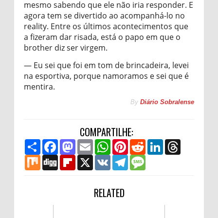
mesmo sabendo que ele não iria responder. E
agora tem se divertido ao acompanhá-lo no
reality. Entre os últimos acontecimentos que
a fizeram dar risada, está o papo em que o
brother diz ser virgem.
— Eu sei que foi em tom de brincadeira, levei
na esportiva, porque namoramos e sei que é
mentira.
By
Diário Sobralense
COMPARTILHE:
S
F
M
E
W
P
R
L
T
h
a
a
m
h
i
e
i
h
a
M
c
D
s
F
a
X
a
V
n
T
d
M
n
r
r
i
e
i
t
l
i
t
K
t
e
d
e
k
e
e
x
b
g
o
i
l
s
e
l
i
s
e
a
o
g
d
p
A
r
e
t
s
d
d
o
o
b
RELATED
p
e
g
a
I
s
k
n
o
p
s
r
g
n
a
t
a
e
r
m