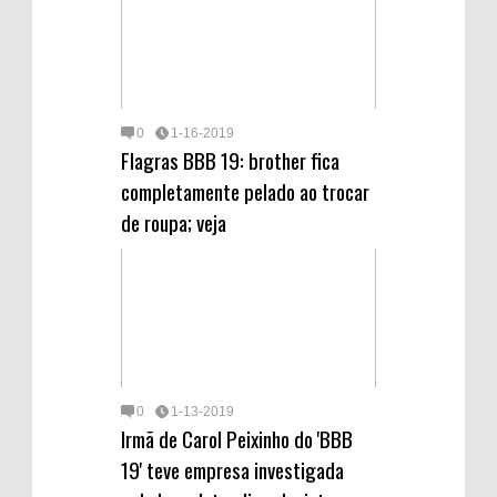
d
0
1-16-2019
Flagras BBB 19: brother fica
completamente pelado ao trocar
de roupa; veja
0
1-13-2019
Irmã de Carol Peixinho do 'BBB
19' teve empresa investigada