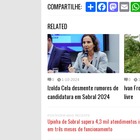
S
F
M
E
COMPARTILHE:
h
a
a
m
a
c
s
a
r
e
t
i
RELATED
e
b
o
l
o
d
o
o
k
n
0
1-10-2024
0
Izolda Cela desmente rumores de
Ivan Fr
candidatura em Sobral 2024
livre
POSTAGEM MAIS RECENTE
Upinha de Sobral supera 4,3 mil atendimentos i
em três meses de funcionamento