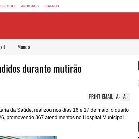
DIVULGUE
APOIE-NOS
SIGA-NOS
sil
Mundo
ndidos durante mutirão
PRINT
EMAIL
A
A
-
+
taria da Saúde, realizou nos dias 16 e 17 de maio, o quarto
026, promovendo 367 atendimentos no Hospital Municipal