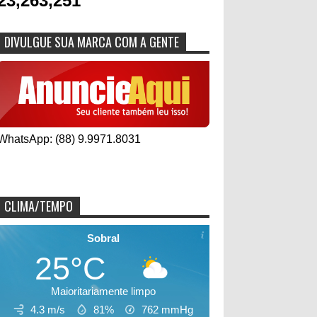
23,263,251
DIVULGUE SUA MARCA COM A GENTE
WhatsApp: (88) 9.9971.8031
CLIMA/TEMPO
Sobral
25°C
Maioritariamente limpo
4.3 m/s
81%
762
mmHg