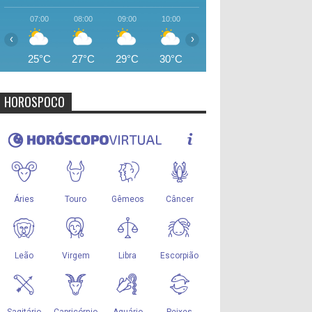
07:00
08:00
09:00
10:00
11:00
12:00
13:00
‹
›
25°C
27°C
29°C
30°C
32°C
33°C
34°
HOROSPOCO