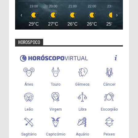
19:00
20:00
21:00
22:00
23:00
00:00
‹
›
29°C
27°C
26°C
26°C
25°C
25°C
HOROSPOCO