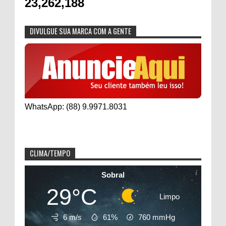
23,262,188
DIVULGUE SUA MARCA COM A GENTE
WhatsApp: (88) 9.9971.8031
CLIMA/TEMPO
Sobral
29°C
Limpo
6 m/s
61%
760
mmHg