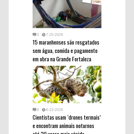
0
7-25-2026
15 maranhenses são resgatados
sem água, comida e pagamento
em obra na Grande Fortaleza
0
6-23-2026
Cientistas usam ‘drones termais’
e encontram animais noturnos
até 20 vezes mais rápido