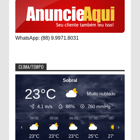
WhatsApp: (88) 9.9971.8031
CLIMA/TEMPO
Sobral
23°C
Muito nublado
4.1 m/s
88%
760
mmHg
04:00
05:00
06:00
07:00
08:00
09:00
‹
›
23°C
23°C
23°C
25°C
27°C
29°C