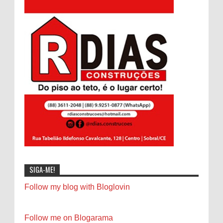
SIGA-ME!
Follow my blog with Bloglovin
Follow me on Blogarama