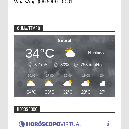
WhatsApp: (88) 9.9971.8031
CLIMA/TEMPO
Sobral
34°C
Nublado
3.7 m/s
33%
758
mmHg
16:00
17:00
18:00
19:00
20:00
21:00
‹
›
34°C
33°C
32°C
28°C
27°C
26°C
HOROSPOCO