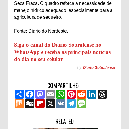
Seca Fraca. O quadro reforça a necessidade de
manejo hídrico adequado, especialmente para a
agricultura de sequeiro.
Fonte: Diário do Nordeste.
Siga o canal do Diário Sobralense no
WhatsApp e receba as principais notícias
do dia no seu celular
By
Diário Sobralense
COMPARTILHE:
S
F
M
E
W
P
R
L
T
h
a
a
m
h
i
e
i
h
a
M
c
D
s
F
a
X
a
V
n
T
d
M
n
r
r
i
e
i
t
l
i
t
K
t
e
d
e
k
e
e
x
b
g
o
i
l
s
e
l
i
s
e
a
o
g
d
p
A
r
e
t
s
d
d
o
o
b
RELATED
p
e
g
a
I
s
k
n
o
p
s
r
g
n
a
t
a
e