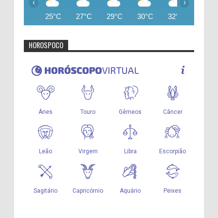
‹
›
25°C
27°C
29°C
30°C
32°C
34°C
HOROSPOCO