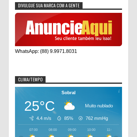
DIVULGUE SUA MARCA COM A GENTE
WhatsApp: (88) 9.9971.8031
CLIMA/TEMPO
Sobral
25°C
Muito nublado
4.4 m/s
85%
762
mmHg
07:00
08:00
09:00
10:00
11:00
12:00