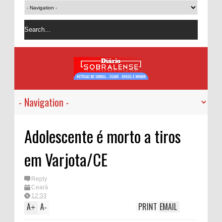
Adolescente é morto a tiros
em Varjota/CE
Reply
Ceará
12:33
A
A
PRINT
EMAIL
+
-