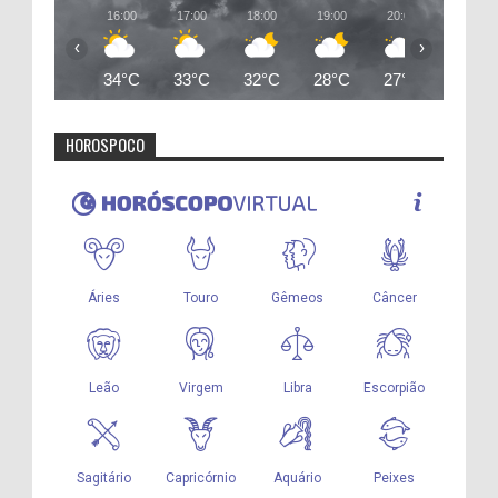
16:00
17:00
18:00
19:00
20:00
21:00
‹
›
34°C
33°C
32°C
28°C
27°C
26°C
HOROSPOCO