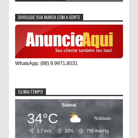
DIVULGUE SUA MARCA COM A GENTE
WhatsApp: (88) 9.9971.8031
CLIMA/TEMPO
Sobral
34°C
Nublado
3.7 m/s
33%
758
mmHg