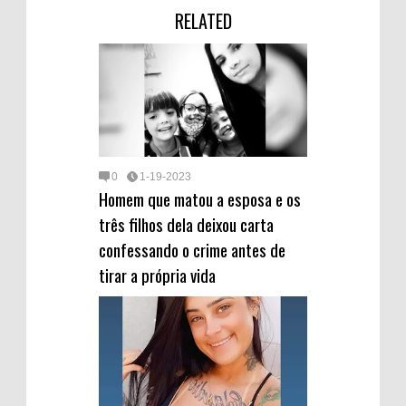
o
g
d
p
A
r
e
t
s
d
d
o
o
b
RELATED
p
e
g
a
I
s
k
n
o
p
s
r
g
n
a
t
a
e
r
m
d
0
1-19-2023
Homem que matou a esposa e os
três filhos dela deixou carta
confessando o crime antes de
tirar a própria vida