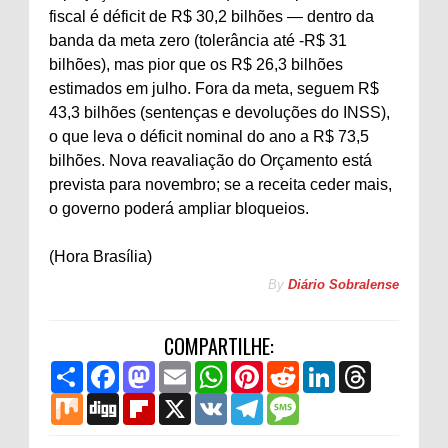
fiscal é déficit de R$ 30,2 bilhões — dentro da
banda da meta zero (tolerância até -R$ 31
bilhões), mas pior que os R$ 26,3 bilhões
estimados em julho. Fora da meta, seguem R$
43,3 bilhões (sentenças e devoluções do INSS),
o que leva o déficit nominal do ano a R$ 73,5
bilhões. Nova reavaliação do Orçamento está
prevista para novembro; se a receita ceder mais,
o governo poderá ampliar bloqueios.
(Hora Brasília)
By
Diário Sobralense
COMPARTILHE:
S
F
M
E
W
P
R
L
T
h
a
a
m
h
i
e
i
h
a
M
c
D
s
F
a
X
a
V
n
T
d
M
n
r
r
i
e
i
t
l
i
t
K
t
e
d
e
k
e
e
x
b
g
o
i
l
s
e
l
i
s
e
a