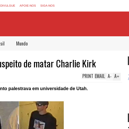
DIVULGUE
APOIE-NOS
SIGA-NOS
sil
Mundo
uspeito de matar Charlie Kirk
PRINT
EMAIL
A
A
-
+
anto palestrava em universidade de Utah.