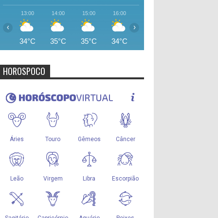
13:00
14:00
15:00
16:00
17:00
18:00
19:00
‹
›
34°C
35°C
35°C
34°C
33°C
32°C
28°
HOROSPOCO