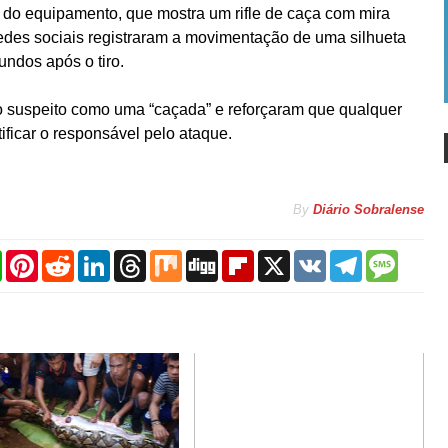
 do equipamento, que mostra um rifle de caça com mira
redes sociais registraram a movimentação de uma silhueta
ndos após o tiro.
lo suspeito como uma “caçada” e reforçaram que qualquer
ificar o responsável pelo ataque.
By
Diário Sobralense
W
P
R
L
T
M
D
F
X
V
T
M
h
i
e
i
h
i
i
l
K
e
e
a
n
d
n
r
x
g
i
l
s
t
t
d
k
e
g
p
e
s
s
e
i
e
a
b
g
a
A
r
t
d
d
o
r
g
p
e
I
s
a
a
e
p
s
n
r
m
t
d