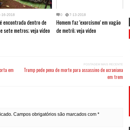
7-16-2018
0
7-13-2018
é encontrada dentro de
Homem faz 'exorcismo' em vagão
e sete metros; veja vídeo
de metrô; veja vídeo
POSTAGEM MAIS RECENTE
morta em
Trump pede pena de morte para assassino de ucraniana
em trem
licado. Campos obrigatórios são marcados com *