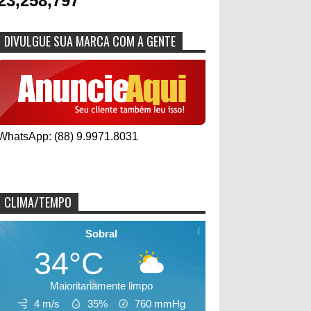
23,258,797
DIVULGUE SUA MARCA COM A GENTE
WhatsApp: (88) 9.9971.8031
CLIMA/TEMPO
Sobral
34°C
Maioritariamente limpo
4 m/s
35%
760
mmHg