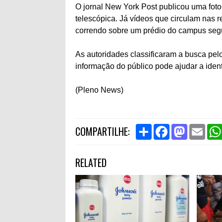
O jornal New York Post publicou uma foto
telescópica. Já vídeos que circulam nas 
correndo sobre um prédio do campus segu
As autoridades classificaram a busca pe
informação do público pode ajudar a ident
(Pleno News)
S
F
M
E
COMPARTILHE:
h
a
a
m
a
c
s
a
r
e
t
i
RELATED
e
b
o
l
o
d
o
o
k
n