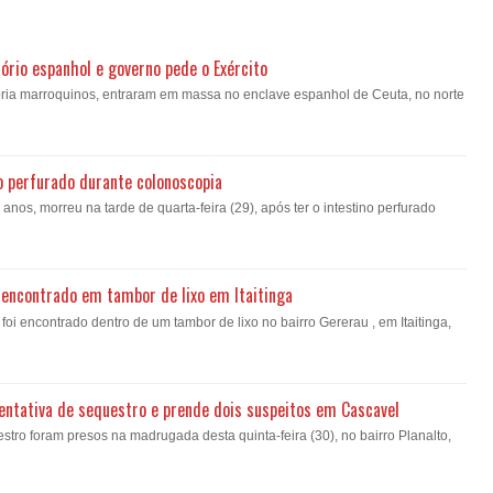
ório espanhol e governo pede o Exército
oria marroquinos, entraram em massa no enclave espanhol de Ceuta, no norte
o perfurado durante colonoscopia
nos, morreu na tarde de quarta-feira (29), após ter o intestino perfurado
encontrado em tambor de lixo em Itaitinga
i encontrado dentro de um tambor de lixo no bairro Gererau , em Itaitinga,
a tentativa de sequestro e prende dois suspeitos em Cascavel
estro foram presos na madrugada desta quinta-feira (30), no bairro Planalto,