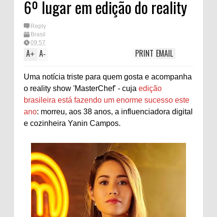
6º lugar em edição do reality
Reply
Brasil
09:57
A
A
PRINT
EMAIL
+
-
Uma notícia triste para quem gosta e acompanha
o reality show 'MasterChef' - cuja
edição
brasileira está fazendo um enorme sucesso este
ano
: morreu, aos 38 anos, a influenciadora digital
e cozinheira Yanin Campos.