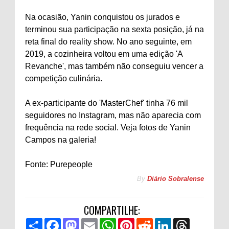
Na ocasião, Yanin conquistou os jurados e
terminou sua participação na sexta posição, já na
reta final do reality show. No ano seguinte, em
2019, a cozinheira voltou em uma edição 'A
Revanche', mas também não conseguiu vencer a
competição culinária.
A ex-participante do 'MasterChef' tinha 76 mil
seguidores no Instagram, mas não aparecia com
frequência na rede social. Veja fotos de Yanin
Campos na galeria!
Fonte: Purepeople
By
Diário Sobralense
COMPARTILHE:
S
F
M
E
W
P
R
L
T