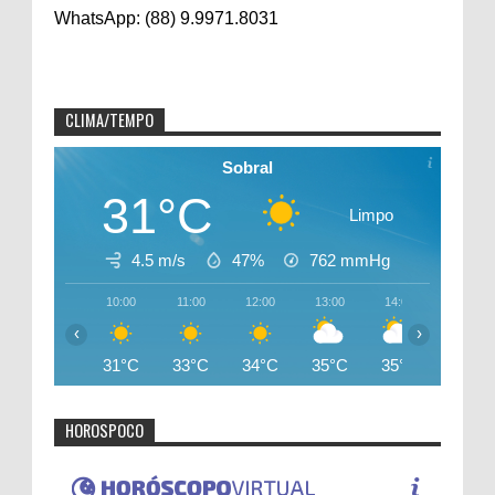
WhatsApp: (88) 9.9971.8031
CLIMA/TEMPO
Sobral
31°C
Limpo
4.5 m/s
47%
762
mmHg
10:00
11:00
12:00
13:00
14:00
15:00
‹
›
31°C
33°C
34°C
35°C
35°C
35°C
HOROSPOCO