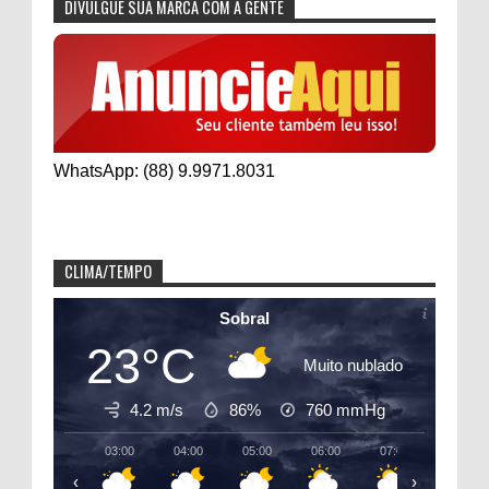
DIVULGUE SUA MARCA COM A GENTE
WhatsApp: (88) 9.9971.8031
CLIMA/TEMPO
Sobral
23°C
Muito nublado
4.2 m/s
86%
760
mmHg
03:00
04:00
05:00
06:00
07:00
08:00
‹
›