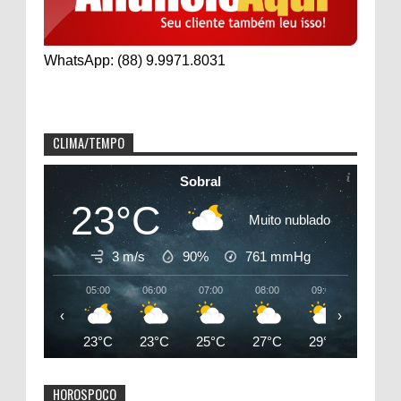
WhatsApp: (88) 9.9971.8031
CLIMA/TEMPO
Sobral
23°C
Muito nublado
3 m/s
90%
761
mmHg
05:00
06:00
07:00
08:00
09:00
10:00
‹
›
23°C
23°C
25°C
27°C
29°C
31°C
HOROSPOCO