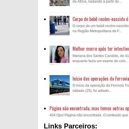
da África, nadando a partir do ...
Corpo de bebê recém-nascido é 
O corpo de um bebê recém-nascido fo
na Região Metropolitana de F...
Mulher morre após ter intestin
Mariana dos Santos Candido, de 41 a
enquanto fazia um exame de colo...
Início das operações da Ferrovi
O início da operação da Ferrovia Tra
sábado (25), foi adiado...
Página não encontrada, mas temos outras o
404 Ops! Página não encontrada. O conteúdo que voc
Links Parceiros: