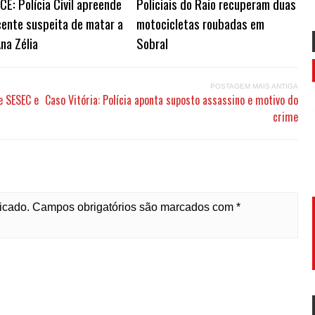
CE: Polícia Civil apreende
Policiais do Raio recuperam duas
cente suspeita de matar a
motocicletas roubadas em
na Zélia
Sobral
POSTAGEM MAIS ANTIGA
e SESEC e
Caso Vitória: Polícia aponta suposto assassino e motivo do
crime
licado. Campos obrigatórios são marcados com *