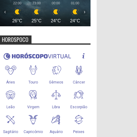
22:00
23:00
00:00
01:00
02:00
03:00
04:00
‹
›
26°C
25°C
24°C
24°C
24°C
24°C
23°
HOROSPOCO