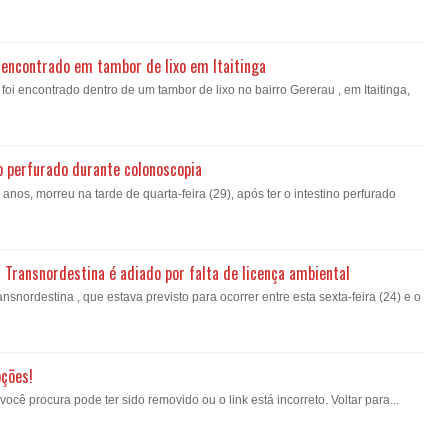
encontrado em tambor de lixo em Itaitinga
i encontrado dentro de um tambor de lixo no bairro Gererau , em Itaitinga,
o perfurado durante colonoscopia
nos, morreu na tarde de quarta-feira (29), após ter o intestino perfurado
a Transnordestina é adiado por falta de licença ambiental
nsnordestina , que estava previsto para ocorrer entre esta sexta-feira (24) e o
pções!
ê procura pode ter sido removido ou o link está incorreto. Voltar para...