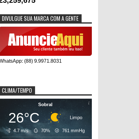
23,259,675
DIVULGUE SUA MARCA COM A GENTE
WhatsApp: (88) 9.9971.8031
CLIMA/TEMPO
Sobral
26°C
Limpo
4.7 m/s
70%
761
mmHg