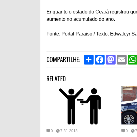
Enquanto o estado do Ceará registrou qu
aumento no acumulado do ano.
Fonte: Portal Paraiso / Texto: Edwalcyr S
S
F
M
E
COMPARTILHE:
h
a
a
m
a
c
s
a
r
e
t
i
RELATED
e
b
o
l
o
d
o
o
k
n
0
7-31-2018
0