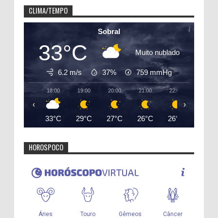
CLIMA/TEMPO
Sobral
33°C
Muito nublado
6.2 m/s
37%
759
mmHg
18:00
19:00
20:00
21:00
22:00
23:00
‹
›
33°C
29°C
27°C
26°C
26°C
25°C
HOROSPOCO