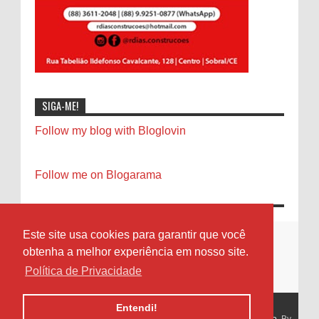
SIGA-ME!
Follow my blog with Bloglovin
Follow me on Blogarama
Este site usa cookies para garantir que você
obtenha a melhor experiência em nosso site.
Política de Privacidade
Entendi!