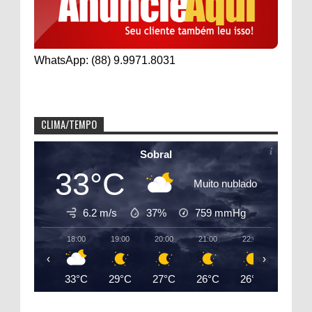
WhatsApp: (88) 9.9971.8031
CLIMA/TEMPO
Sobral
33°C
Muito nublado
6.2 m/s
37%
759
mmHg
18:00
19:00
20:00
21:00
22:00
23:00
‹
›
33°C
29°C
27°C
26°C
26°C
25°C