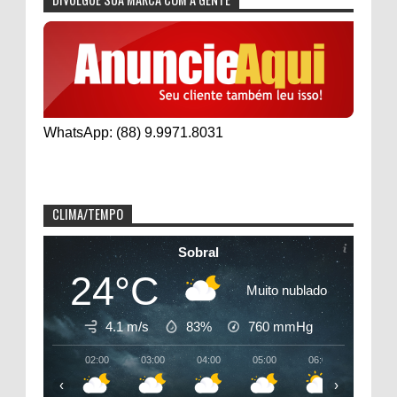
WhatsApp: (88) 9.9971.8031
CLIMA/TEMPO
Sobral
24°C
Muito nublado
4.1 m/s
83%
760
mmHg
02:00
03:00
04:00
05:00
06:00
07:00
‹
›