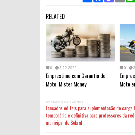
a
c
s
a
r
e
t
i
RELATED
e
b
o
l
o
d
o
o
k
n
0
3-12-2022
0
Emprestimo com Garantia de
Empres
Moto, Mister Money
Moto e
POSTAGEM MAIS ANTIGA
Lançados editais para suplementação de carga 
temporária e definitiva para professores da red
municipal de Sobral