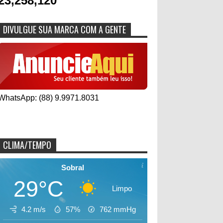
23,258,120
DIVULGUE SUA MARCA COM A GENTE
WhatsApp: (88) 9.9971.8031
CLIMA/TEMPO
Sobral
29°C
Limpo
4.2 m/s
57%
762
mmHg