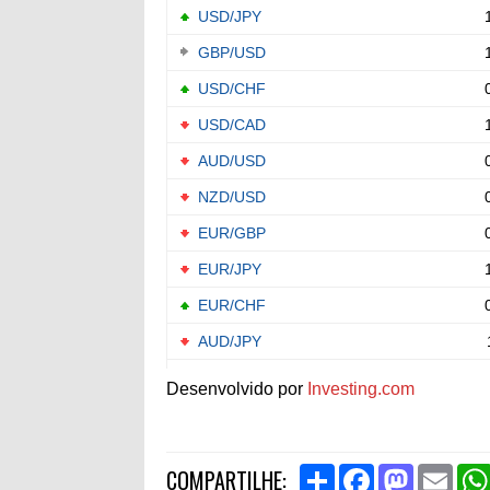
Desenvolvido por
Investing.com
S
F
M
E
COMPARTILHE:
h
a
a
m