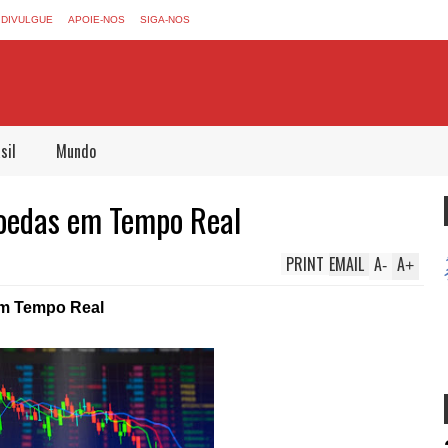
DIVULGUE
APOIE-NOS
SIGA-NOS
sil
Mundo
Moedas em Tempo Real
PRINT
EMAIL
A
A
-
+
em Tempo Real