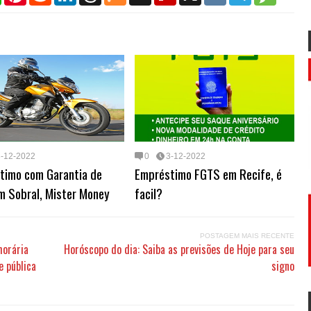
a
n
d
n
r
x
g
i
l
s
t
t
d
k
e
g
p
e
s
s
e
i
e
a
b
g
a
A
r
t
d
d
o
r
g
p
e
I
s
a
a
e
p
s
n
r
m
t
d
3-12-2022
0
3-12-2022
timo com Garantia de
Empréstimo FGTS em Recife, é
m Sobral, Mister Money
facil?
POSTAGEM MAIS RECENTE
horária
Horóscopo do dia: Saiba as previsões de Hoje para seu
e pública
signo