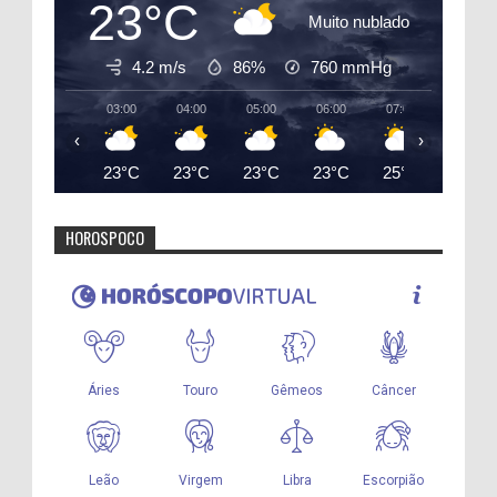
23°C
Muito nublado
4.2 m/s
86%
760
mmHg
03:00
04:00
05:00
06:00
07:00
08:00
‹
›
23°C
23°C
23°C
23°C
25°C
27°C
HOROSPOCO