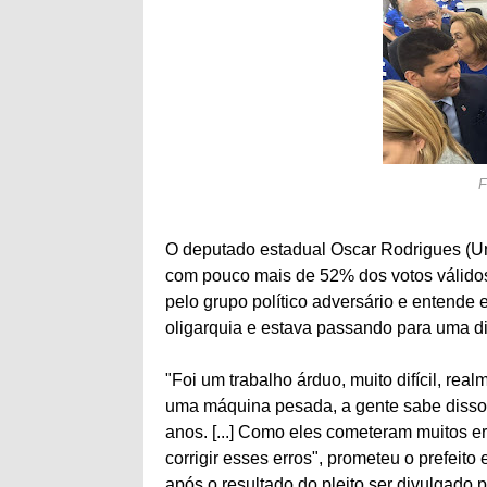
F
O deputado estadual Oscar Rodrigues (Uniã
com pouco mais de 52% dos votos válidos,
pelo grupo político adversário e entende 
oligarquia e estava passando para uma di
"Foi um trabalho árduo, muito difícil, re
uma máquina pesada, a gente sabe disso
anos. [...] Como eles cometeram muitos e
corrigir esses erros", prometeu o prefeito
após o resultado do pleito ser divulgado p