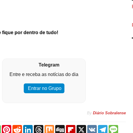
 fique por dentro de tudo!
Telegram
Entre e receba as notícias do dia
Entrar no Grupo
By
Diário Sobralense
W
P
R
L
T
M
D
F
X
V
T
M
h
i
e
i
h
i
i
l
K
e
e