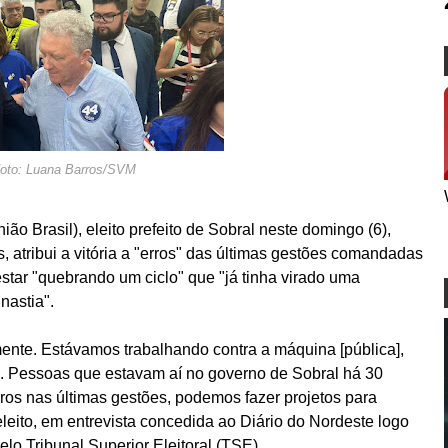
oto: Luana Barros/SVM
o Brasil), eleito prefeito de Sobral neste domingo (6),
 atribui a vitória a "erros" das últimas gestões comandadas
estar "quebrando um ciclo" que "já tinha virado uma
nastia".
almente. Estávamos trabalhando contra a máquina [pública],
. Pessoas que estavam aí no governo de Sobral há 30
rros nas últimas gestões, podemos fazer projetos para
 eleito, em entrevista concedida ao Diário do Nordeste logo
elo Tribunal Superior Eleitoral (TSE).