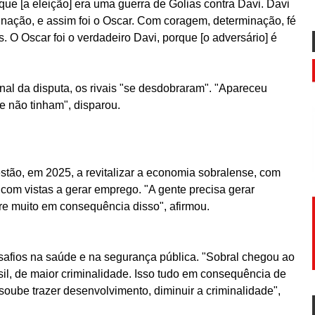
 que [a eleição] era uma guerra de Golias contra Davi. Davi
ação, e assim foi o Oscar. Com coragem, determinação, fé
O Oscar foi o verdadeiro Davi, porque [o adversário] é
inal da disputa, os rivais "se desdobraram". "Apareceu
e não tinham", disparou.
stão, em 2025, a revitalizar a economia sobralense, com
 com vistas a gerar emprego. "A gente precisa gerar
re muito em consequência disso", afirmou.
safios na saúde e na segurança pública. "Sobral chegou ao
sil, de maior criminalidade. Isso tudo em consequência de
ube trazer desenvolvimento, diminuir a criminalidade",