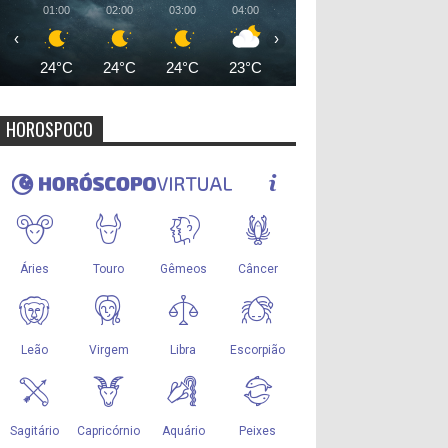
01:00
02:00
03:00
04:00
05:00
06:00
07:00
‹
›
24°C
24°C
24°C
23°C
23°C
23°C
25°
HOROSPOCO