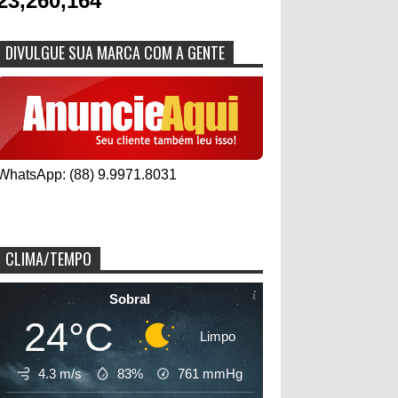
23,260,164
DIVULGUE SUA MARCA COM A GENTE
WhatsApp: (88) 9.9971.8031
CLIMA/TEMPO
Sobral
24°C
Limpo
4.3 m/s
83%
761
mmHg