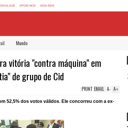
DIVULGUE
APOIE-NOS
SIGA-NOS
sil
Mundo
a vitória "contra máquina" em
tia" de grupo de Cid
PRINT
EMAIL
A
A
-
+
om 52,5% dos votos válidos. Ele concorreu com a ex-