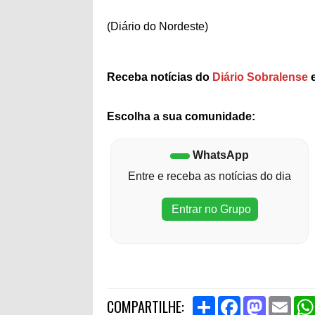
(Diário do Nordeste)
Receba notícias do
Diário Sobralense
e
Escolha a sua comunidade:
WhatsApp
Entre e receba as notícias do dia
Entrar no Grupo
S
F
M
E
COMPARTILHE:
h
a
a
m