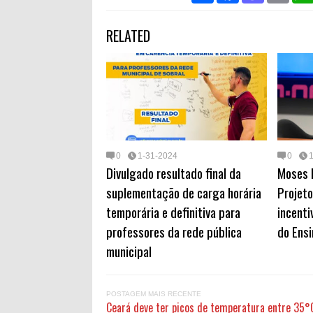
a
c
s
a
r
e
t
i
RELATED
e
b
o
l
o
d
o
o
k
n
0
1-31-2024
0
Divulgado resultado final da
Moses 
suplementação de carga horária
Projeto
temporária e definitiva para
incenti
professores da rede pública
do Ens
municipal
POSTAGEM MAIS RECENTE
Ceará deve ter picos de temperatura entre 35