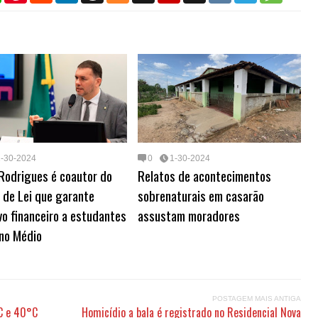
a
n
d
n
r
x
g
i
l
s
t
t
d
k
e
g
p
e
s
s
e
i
e
a
b
g
a
A
r
t
d
d
o
r
g
p
e
I
s
a
a
e
p
s
n
r
m
t
d
1-30-2024
0
1-30-2024
Rodrigues é coautor do
Relatos de acontecimentos
 de Lei que garante
sobrenaturais em casarão
vo financeiro a estudantes
assustam moradores
ino Médio
POSTAGEM MAIS ANTIGA
°C e 40°C
Homicídio a bala é registrado no Residencial Nova