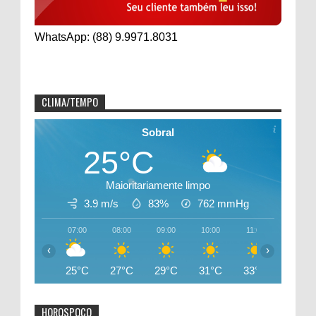
WhatsApp: (88) 9.9971.8031
CLIMA/TEMPO
Sobral
25°C
Maioritariamente limpo
3.9 m/s
83%
762
mmHg
07:00
08:00
09:00
10:00
11:00
12:00
‹
›
25°C
27°C
29°C
31°C
33°C
34°C
HOROSPOCO