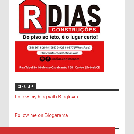
SIGA-ME!
Follow my blog with Bloglovin
Follow me on Blogarama