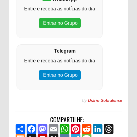
Entre e receba as notícias do dia
Entrar no Grupo
Telegram
Entre e receba as notícias do dia
Entrar no Grupo
By
Diário Sobralense
COMPARTILHE:
S
F
M
E
W
P
R
L
T
h
a
a
m
h
i
e
i
h
a
M
c
D
s
F
a
X
a
V
n
T
d
M
n
r