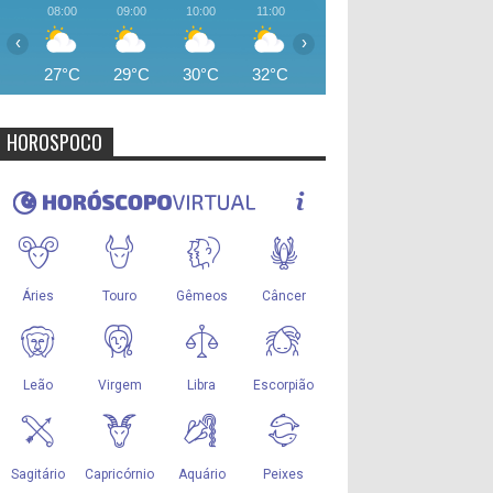
08:00
09:00
10:00
11:00
12:00
13:00
14:00
‹
›
27°C
29°C
30°C
32°C
34°C
34°C
34°
HOROSPOCO