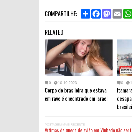
S
F
M
E
COMPARTILHE:
h
a
a
m
a
c
s
a
r
e
t
i
RELATED
e
b
o
l
o
d
o
o
k
n
0
10-10-2023
0
Corpo de brasileira que estava
Itamara
em rave é encontrado em Israel
desapa
brasile
POSTAGEM MAIS RECENTE
Vítimas da queda de avião em Vinhedo não sent