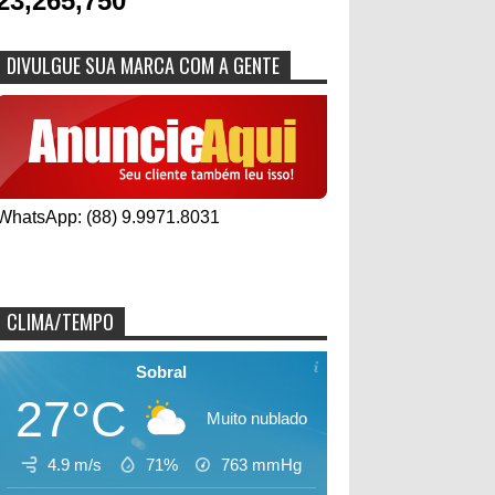
23,265,750
DIVULGUE SUA MARCA COM A GENTE
WhatsApp: (88) 9.9971.8031
CLIMA/TEMPO
Sobral
27°C
Muito nublado
4.9 m/s
71%
763
mmHg