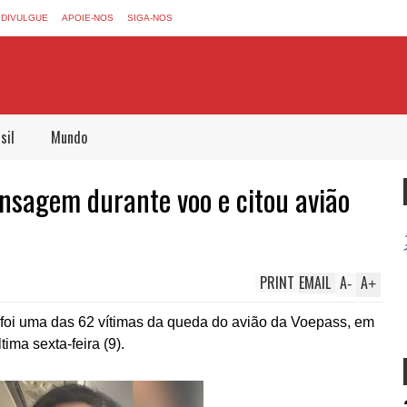
DIVULGUE
APOIE-NOS
SIGA-NOS
sil
Mundo
nsagem durante voo e citou avião
PRINT
EMAIL
A
A
-
+
foi uma das 62 vítimas da queda do avião da Voepass, em
ima sexta-feira (9).