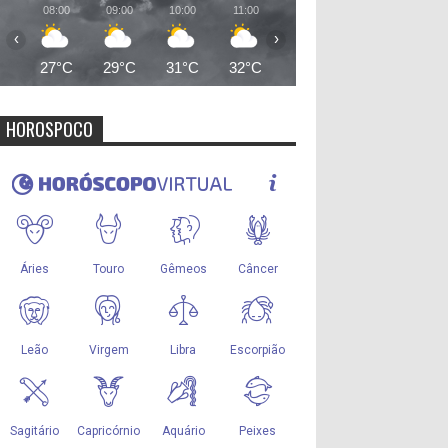
08:00
09:00
10:00
11:00
12:00
13:00
14:00
‹
›
27°C
29°C
31°C
32°C
33°C
35°C
35°
HOROSPOCO