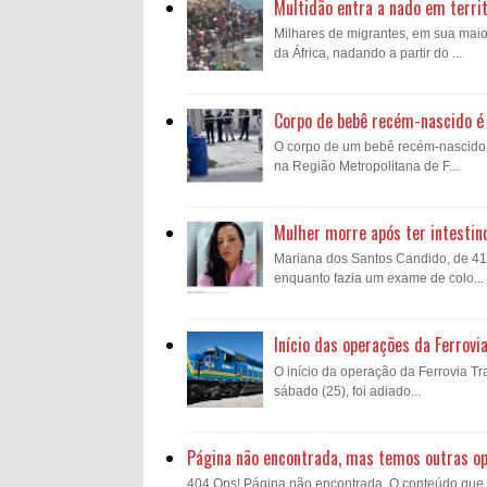
Multidão entra a nado em territ
Milhares de migrantes, em sua mai
da África, nadando a partir do ...
Corpo de bebê recém-nascido é 
O corpo de um bebê recém-nascido fo
na Região Metropolitana de F...
Mulher morre após ter intestin
Mariana dos Santos Candido, de 41 a
enquanto fazia um exame de colo...
Início das operações da Ferrovi
O início da operação da Ferrovia Tra
sábado (25), foi adiado...
Página não encontrada, mas temos outras o
404 Ops! Página não encontrada. O conteúdo que voc