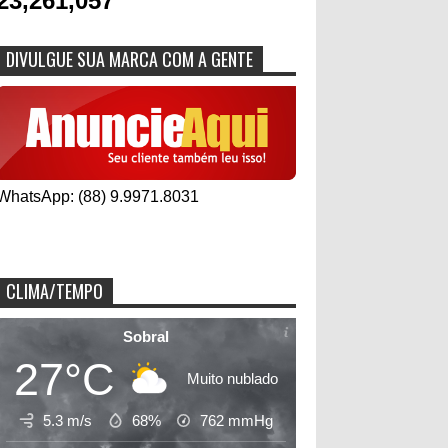
23,261,057
DIVULGUE SUA MARCA COM A GENTE
WhatsApp: (88) 9.9971.8031
CLIMA/TEMPO
Sobral
27°C
Muito nublado
5.3 m/s
68%
762
mmHg