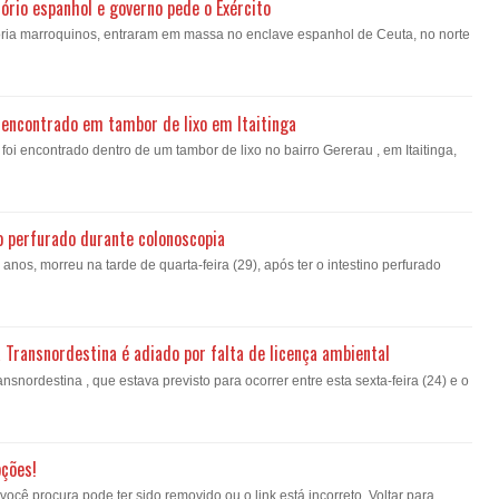
ório espanhol e governo pede o Exército
oria marroquinos, entraram em massa no enclave espanhol de Ceuta, no norte
encontrado em tambor de lixo em Itaitinga
i encontrado dentro de um tambor de lixo no bairro Gererau , em Itaitinga,
o perfurado durante colonoscopia
nos, morreu na tarde de quarta-feira (29), após ter o intestino perfurado
a Transnordestina é adiado por falta de licença ambiental
nsnordestina , que estava previsto para ocorrer entre esta sexta-feira (24) e o
pções!
ê procura pode ter sido removido ou o link está incorreto. Voltar para...