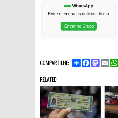
WhatsApp
Entre e receba as notícias do dia
Entrar no Grupo
S
F
M
E
COMPARTILHE:
h
a
a
m
a
c
s
a
r
e
t
i
RELATED
e
b
o
l
o
d
o
o
k
n