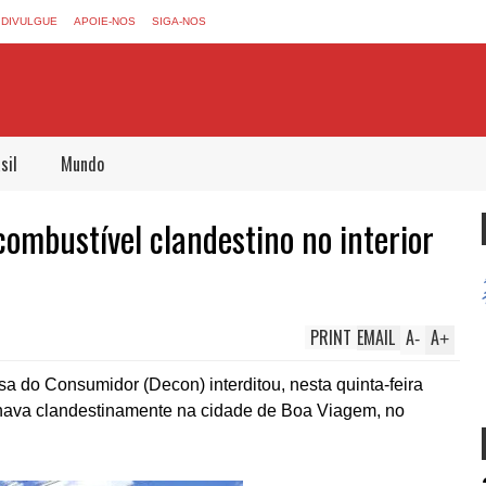
DIVULGUE
APOIE-NOS
SIGA-NOS
sil
Mundo
combustível clandestino no interior
PRINT
EMAIL
A
A
-
+
 do Consumidor (Decon) interditou, nesta quinta-feira
onava clandestinamente na cidade de Boa Viagem, no