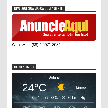
DIVULGUE SUA MARCA COM A GENTE
WhatsApp: (88) 9.9971.8031
CLIMA/TEMPO
Sobral
24°C
Limpo
4.3 m/s
83%
761
mmHg
01:00
02:00
03:00
04:00
05:00
06:00