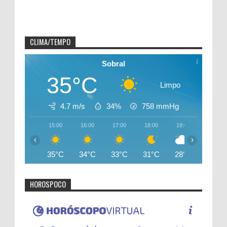
CLIMA/TEMPO
Sobral
35°C
Limpo
4.7 m/s
34%
758
mmHg
15:00
16:00
17:00
18:00
19:00
20:00
‹
›
35°C
34°C
33°C
31°C
28°C
26°C
HOROSPOCO