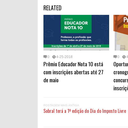
r
e
t
i
RELATED
e
b
o
l
o
d
o
o
k
n
0
4-25-2018
0
Prêmio Educador Nota 10 está
Oportu
com inscrições abertas até 27
cronog
de maio
concurs
inscri
POSTAGEM MAIS ANTIGA
Sobral terá a 1º edição do Dia do Imposto Livre