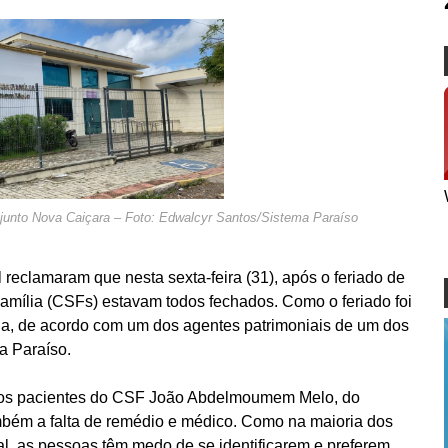
nto Nova Caiçara – Foto: Edwalcyr Santos/Sistema Paraíso
 reclamaram que nesta sexta-feira (31), após o feriado de
amília (CSFs) estavam todos fechados. Como o feriado foi
sada, de acordo com um dos agentes patrimoniais de um dos
a Paraíso.
 os pacientes do CSF João Abdelmoumem Melo, do
bém a falta de remédio e médico. Como na maioria dos
l, as pessoas têm medo de se identificarem e preferem