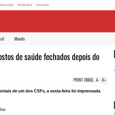
DIVULGUE
APOIE-NOS
SIGA-NOS
sil
Mundo
stos de saúde fechados depois do
PRINT
EMAIL
A
A
-
+
iais de um dos CSFs, a sexta-feira foi imprensada
íso