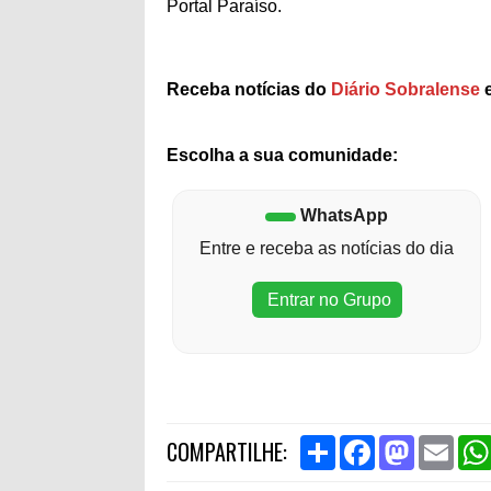
Portal Paraíso.
Receba notícias do
Diário Sobralense
e
Escolha a sua comunidade:
WhatsApp
Entre e receba as notícias do dia
Entrar no Grupo
S
F
M
E
COMPARTILHE:
h
a
a
m
a
c
s
a