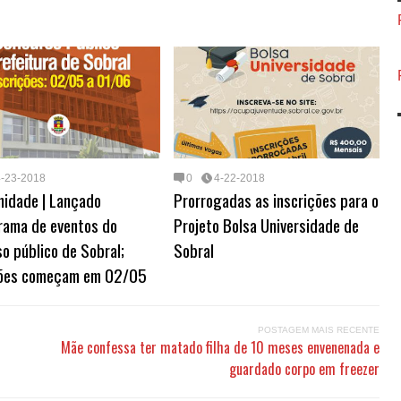
t
t
d
k
e
g
p
e
s
s
e
i
e
a
b
g
a
A
r
t
d
d
o
r
g
p
e
I
s
a
a
e
p
s
n
r
m
t
d
4-23-2018
0
4-22-2018
nidade | Lançado
Prorrogadas as inscrições para o
rama de eventos do
Projeto Bolsa Universidade de
o público de Sobral;
Sobral
ções começam em 02/05
POSTAGEM MAIS RECENTE
Mãe confessa ter matado filha de 10 meses envenenada e
guardado corpo em freezer