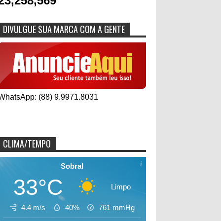
23,258,569
DIVULGUE SUA MARCA COM A GENTE
WhatsApp: (88) 9.9971.8031
CLIMA/TEMPO
Sobral
33°C
Limpo
4.4 m/s
40%
761
mmHg