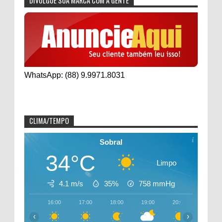
DIVULGUE SUA MARCA COM A GENTE
WhatsApp: (88) 9.9971.8031
CLIMA/TEMPO
Sobral
34°C
Limpo
4.1 m/s
35%
758
mmHg
16:00
17:00
18:00
19:00
20:00
21:00
‹
›