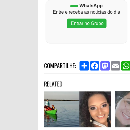
WhatsApp
Entre e receba as notícias do dia
Entrar no Grupo
S
F
M
E
COMPARTILHE:
h
a
a
m
a
c
s
a
r
e
t
i
RELATED
e
b
o
l
o
d
o
o
k
n