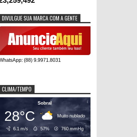
23,259,492
DIVULGUE SUA MARCA COM A GENTE
WhatsApp: (88) 9.9971.8031
CLIMA/TEMPO
Sobral
28°C
Muito nublado
6.1 m/s
57%
760
mmHg