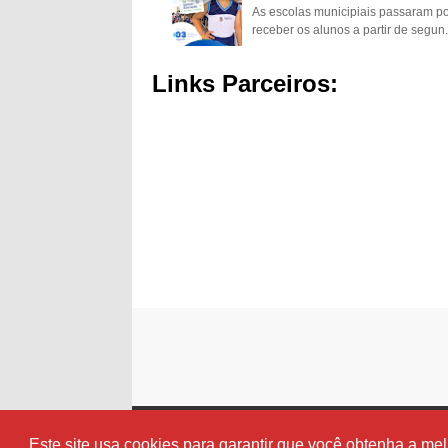
As escolas municipiais passaram p
receber os alunos a partir de segun.
Links Parceiros:
Este site usa cookies para garantir que você obtenha a me