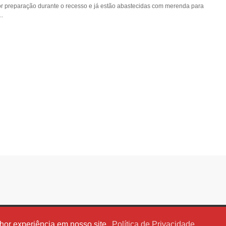
or preparação durante o recesso e já estão abastecidas com merenda para
..
lhor experiência em nosso site.
Política de Privacidade
Copyright 2013
Diário Sobralense - Notícias de Sobral e Região
. By
Tien Nguyen