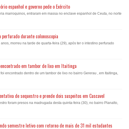
ório espanhol e governo pede o Exército
oria marroquinos, entraram em massa no enclave espanhol de Ceuta, no norte
o perfurado durante colonoscopia
nos, morreu na tarde de quarta-feira (29), após ter o intestino perfurado
encontrado em tambor de lixo em Itaitinga
i encontrado dentro de um tambor de lixo no bairro Gererau , em Itaitinga,
a tentativa de sequestro e prende dois suspeitos em Cascavel
estro foram presos na madrugada desta quinta-feira (30), no bairro Planalto,
gundo semestre letivo com retorno de mais de 31 mil estudantes