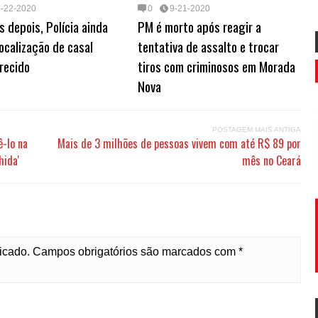
9-22-2020
0
9-21-2020
s depois, Polícia ainda
PM é morto após reagir a
ocalização de casal
tentativa de assalto e trocar
recido
tiros com criminosos em Morada
Nova
POSTAGEM MAIS ANTIGA
-lo na
Mais de 3 milhões de pessoas vivem com até R$ 89 por
hida'
mês no Ceará
licado. Campos obrigatórios são marcados com *