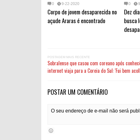
0
9-22-2020
0
Corpo de jovem desaparecida no
Dez dia
açude Araras é encontrado
busca l
desapa
POSTAGEM MAIS RECENTE
Sobralense que casou com coreano após conhecê
internet viaja para a Coreia do Sul: 'Fui bem acol
POSTAR UM COMENTÁRIO
O seu endereço de e-mail não será pub