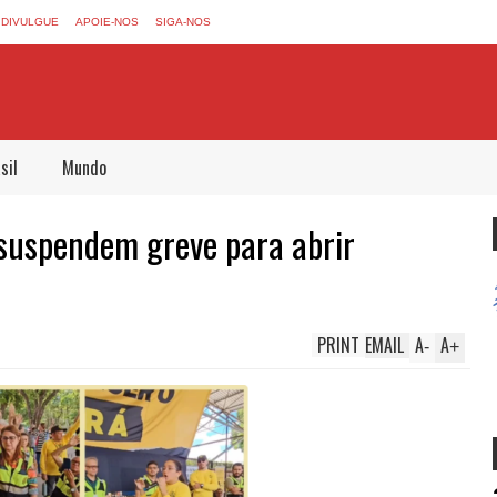
DIVULGUE
APOIE-NOS
SIGA-NOS
sil
Mundo
suspendem greve para abrir
PRINT
EMAIL
A
A
-
+