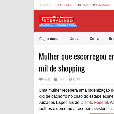
CONTATO
QUEM SOMOS
POLÍTICA DE PRIVACIDADE
Página inicial
Sobral
Ceará
Bra
Mulher que escorregou em
mil de shopping
Reply
Brasil
11:12
Uma mulher receberá uma indenização de
xixi de cachorro no chão do estabelecime
Juizados Especiais do
Distrito Federal
. A
joelhos e demorou a receber assistência 