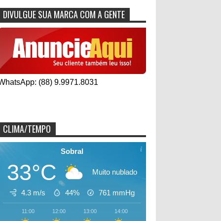
DIVULGUE SUA MARCA COM A GENTE
WhatsApp: (88) 9.9971.8031
CLIMA/TEMPO
Sobral
33°C
Muito nublado
4.3 m/s
44%
761
mmHg
11:00
12:00
13:00
14:00
15:00
16:00
17:00