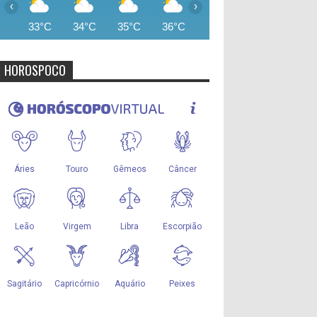
‹
›
33°C
34°C
35°C
36°C
36°C
35°C
34°
HOROSPOCO