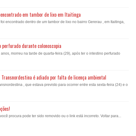
encontrado em tambor de lixo em Itaitinga
i encontrado dentro de um tambor de lixo no bairro Gererau , em Itaitinga,
o perfurado durante colonoscopia
nos, morreu na tarde de quarta-feira (29), após ter o intestino perfurado
a Transnordestina é adiado por falta de licença ambiental
nsnordestina , que estava previsto para ocorrer entre esta sexta-feira (24) e o
pções!
ê procura pode ter sido removido ou o link está incorreto. Voltar para...