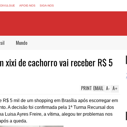
DIVULGUE
APOIE-NOS
SIGA-NOS
sil
Mundo
 xixi de cachorro vai receber R$ 5
PRINT
EMAIL
A
A
-
+
 R$ 5 mil de um shopping em Brasília após escorregar em
nto. A decisão foi confirmada pela 1ª Turma Recursal dos
na Luisa Ayres Freire, a vítima, alegou ter problemas nos
após a queda.