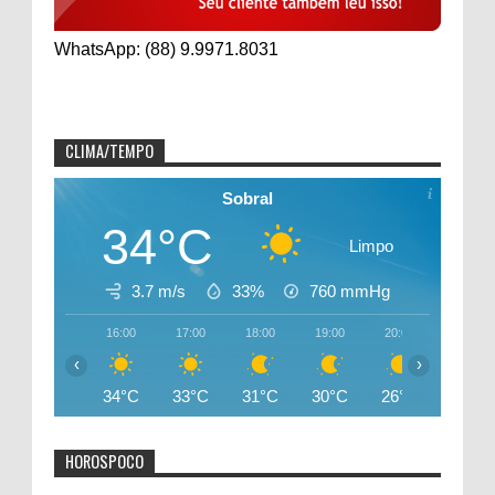
WhatsApp: (88) 9.9971.8031
CLIMA/TEMPO
Sobral
34°C
Limpo
3.7 m/s
33%
760
mmHg
16:00
17:00
18:00
19:00
20:00
21:00
‹
›
34°C
33°C
31°C
30°C
26°C
26°C
HOROSPOCO