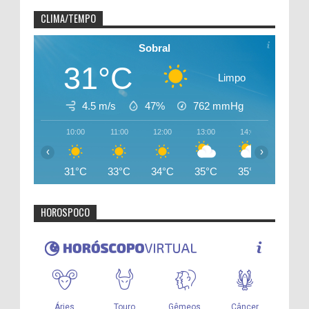
CLIMA/TEMPO
Sobral
31°C
Limpo
4.5 m/s
47%
762
mmHg
10:00
11:00
12:00
13:00
14:00
15:00
‹
›
31°C
33°C
34°C
35°C
35°C
35°C
HOROSPOCO