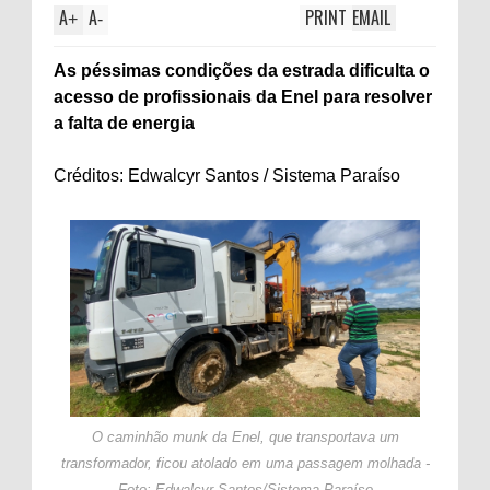
A
A
PRINT
EMAIL
+
-
As péssimas condições da estrada dificulta o
acesso de profissionais da Enel para resolver
a falta de energia
Créditos: Edwalcyr Santos / Sistema Paraíso
O caminhão munk da Enel, que transportava um
transformador, ficou atolado em uma passagem molhada -
Foto: Edwalcyr Santos/Sistema Paraíso