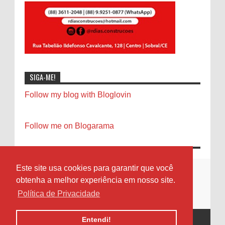
SIGA-ME!
Follow my blog with Bloglovin
Follow me on Blogarama
Este site usa cookies para garantir que você
obtenha a melhor experiência em nosso site.
Política de Privacidade
Entendi!