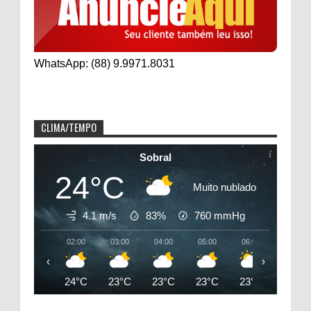
WhatsApp: (88) 9.9971.8031
CLIMA/TEMPO
Sobral
24°C
Muito nublado
4.1 m/s
83%
760
mmHg
02:00
03:00
04:00
05:00
06:00
07:00
‹
›
24°C
23°C
23°C
23°C
23°C
25°C