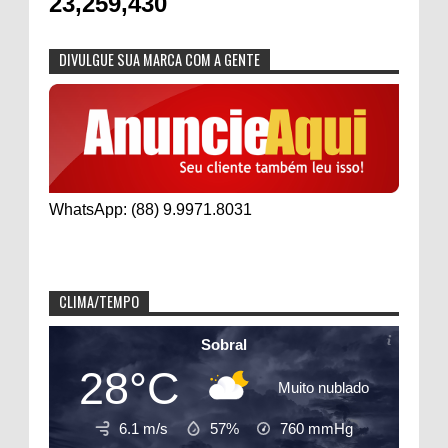
23,259,430
DIVULGUE SUA MARCA COM A GENTE
WhatsApp: (88) 9.9971.8031
CLIMA/TEMPO
Sobral
28°C
Muito nublado
6.1 m/s
57%
760
mmHg