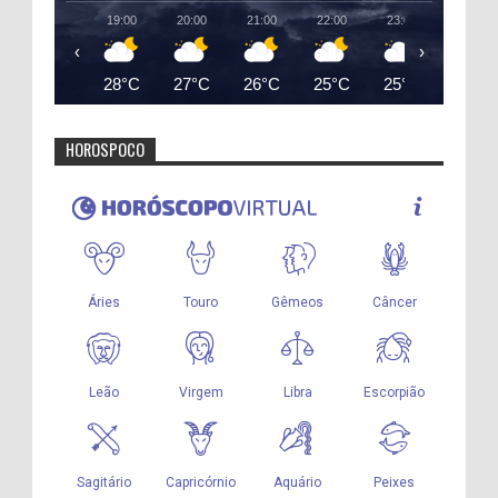
19:00
20:00
21:00
22:00
23:00
00:00
‹
›
28°C
27°C
26°C
25°C
25°C
24°C
HOROSPOCO