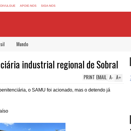
DIVULGUE
APOIE-NOS
SIGA-NOS
sil
Mundo
iária industrial regional de Sobral
PRINT
EMAIL
A
A
-
+
 penitenciária, o SAMU foi acionado, mas o detendo já
aíso