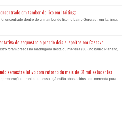
encontrado em tambor de lixo em Itaitinga
i encontrado dentro de um tambor de lixo no bairro Gererau , em Itaitinga,
a tentativa de sequestro e prende dois suspeitos em Cascavel
estro foram presos na madrugada desta quinta-feira (30), no bairro Planalto,
gundo semestre letivo com retorno de mais de 31 mil estudantes
or preparação durante o recesso e já estão abastecidas com merenda para
..