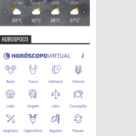
17:00
18:00
19:00
20:00
21:00
22:00
23:00
‹
›
33°C
32°C
28°C
27°C
26°C
25°C
25°
HOROSPOCO