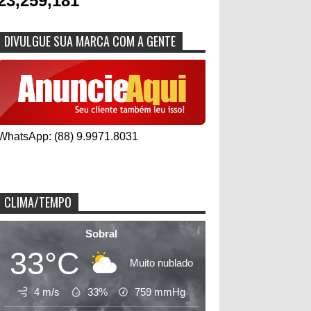
23,259,181
DIVULGUE SUA MARCA COM A GENTE
WhatsApp: (88) 9.9971.8031
CLIMA/TEMPO
Sobral
33°C
Muito nublado
4 m/s
33%
759
mmHg