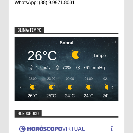
WhatsApp: (88) 9.9971.8031
CLIMA/TEMPO
Sobral
26°C
Limpo
4.7 m/s
70%
761
mmHg
22:00
23:00
00:00
01:00
02:00
03:00
‹
›
26°C
25°C
24°C
24°C
24°C
24°C
HOROSPOCO