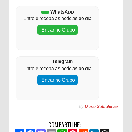
WhatsApp
Entre e receba as notícias do dia
Entrar no Grupo
Telegram
Entre e receba as notícias do dia
Entrar no Grupo
By
Diário Sobralense
COMPARTILHE:
S
F
M
E
W
P
R
L
T