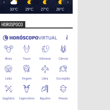
‹
›
33°C
29°C
27°C
26°C
26°C
25°C
25°
HOROSPOCO