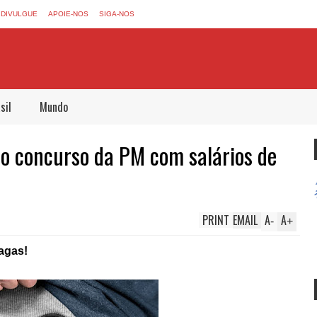
DIVULGUE
APOIE-NOS
SIGA-NOS
sil
Mundo
o concurso da PM com salários de
PRINT
EMAIL
A
A
-
+
agas!