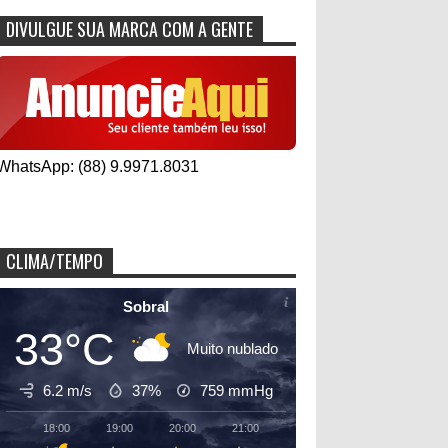
DIVULGUE SUA MARCA COM A GENTE
WhatsApp: (88) 9.9971.8031
CLIMA/TEMPO
Sobral
33°C
Muito nublado
6.2 m/s
37%
759
mmHg
18:00
19:00
20:00
21:00
22:00
23:00
00:00