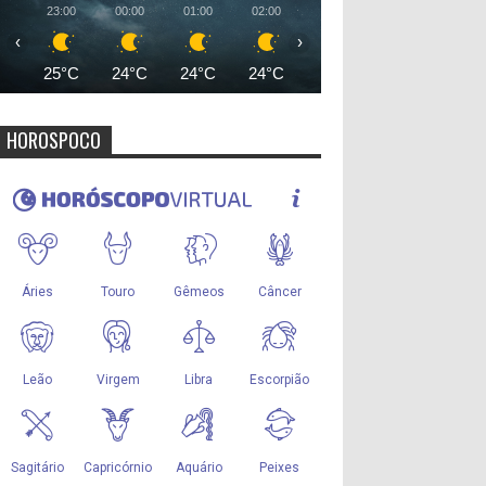
23:00
00:00
01:00
02:00
03:00
04:00
05:00
‹
›
25°C
24°C
24°C
24°C
24°C
23°C
23°
HOROSPOCO