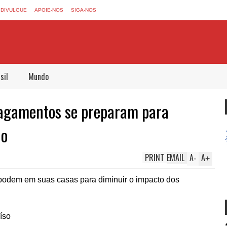
DIVULGUE
APOIE-NOS
SIGA-NOS
sil
Mundo
lagamentos se preparam para
no
PRINT
EMAIL
A
A
-
+
podem em suas casas para diminuir o impacto dos
íso