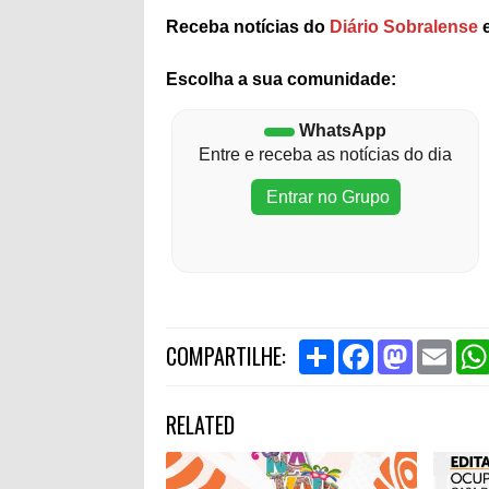
Receba notícias do
Diário Sobralense
e
Escolha a sua comunidade:
WhatsApp
Entre e receba as notícias do dia
Entrar no Grupo
S
F
M
E
COMPARTILHE:
h
a
a
m
a
c
s
a
r
e
t
i
RELATED
e
b
o
l
o
d
o
o
k
n