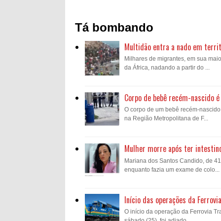
Tá bombando
Multidão entra a nado em territ
Milhares de migrantes, em sua mai
da África, nadando a partir do ...
Corpo de bebê recém-nascido é 
O corpo de um bebê recém-nascido fo
na Região Metropolitana de F...
Mulher morre após ter intestin
Mariana dos Santos Candido, de 41 a
enquanto fazia um exame de colo...
Início das operações da Ferrovi
O início da operação da Ferrovia Tra
sábado (25), foi adiado...