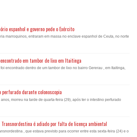
ório espanhol e governo pede o Exército
oria marroquinos, entraram em massa no enclave espanhol de Ceuta, no norte
encontrado em tambor de lixo em Itaitinga
i encontrado dentro de um tambor de lixo no bairro Gererau , em Itaitinga,
o perfurado durante colonoscopia
nos, morreu na tarde de quarta-feira (29), após ter o intestino perfurado
a Transnordestina é adiado por falta de licença ambiental
nsnordestina , que estava previsto para ocorrer entre esta sexta-feira (24) e o