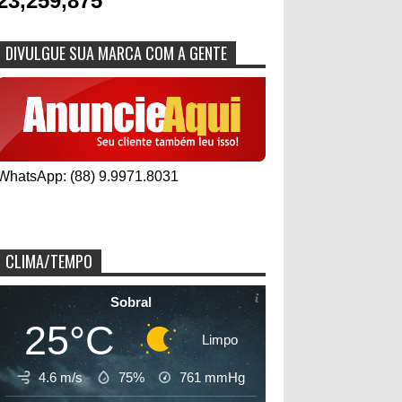
23,259,875
DIVULGUE SUA MARCA COM A GENTE
WhatsApp: (88) 9.9971.8031
CLIMA/TEMPO
Sobral
25°C
Limpo
4.6 m/s
75%
761
mmHg