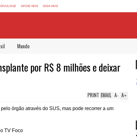
DIVULGUE
APOIE-NOS
SIGA-NOS
sil
Mundo
nsplante por R$ 8 milhões e deixar
PRINT
EMAIL
A
A
-
+
a pelo órgão através do SUS, mas pode recorrer a um
do TV Foco