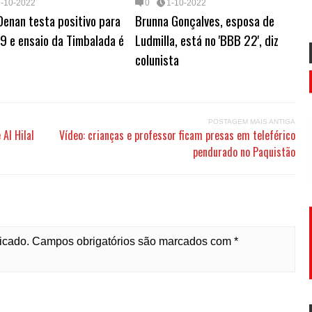
1-10-2022
0
1-10-2022
enan testa positivo para
Brunna Gonçalves, esposa de
9 e ensaio da Timbalada é
Ludmilla, está no 'BBB 22', diz
colunista
POSTAGEM MAIS ANTIGA
Al Hilal
Vídeo: crianças e professor ficam presas em teleférico
pendurado no Paquistão
licado. Campos obrigatórios são marcados com *