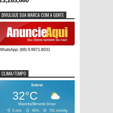
23,263,660
DIVULGUE SUA MARCA COM A GENTE
WhatsApp: (88) 9.9971.8031
CLIMA/TEMPO
Sobral
32°C
Maioritariamente limpo
5 m/s
45%
761
mmHg