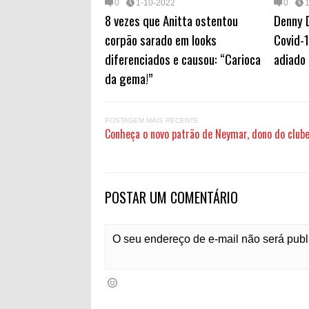
0
1-10-2022
0
8 vezes que Anitta ostentou
Denny D
corpão sarado em looks
Covid-1
diferenciados e causou: “Carioca
adiado
da gema!”
POSTAGEM MAIS RECENTE
Conheça o novo patrão de Neymar, dono do clube 
POSTAR UM COMENTÁRIO
O seu endereço de e-mail não será pub