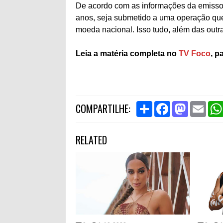
De acordo com as informações da emissor
anos, seja submetido a uma operação que
moeda nacional. Isso tudo, além das outr
Leia a matéria completa no
TV Foco
, p
S
F
M
E
COMPARTILHE:
h
a
a
m
a
c
s
a
r
e
t
i
RELATED
e
b
o
l
o
d
o
o
k
n