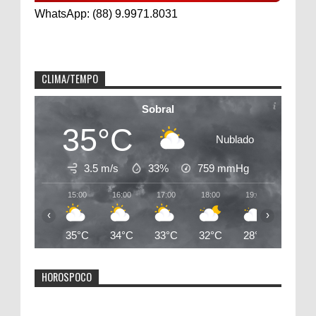
WhatsApp: (88) 9.9971.8031
CLIMA/TEMPO
Sobral
35°C
Nublado
3.5 m/s
33%
759
mmHg
15:00
16:00
17:00
18:00
19:00
20:00
‹
›
35°C
34°C
33°C
32°C
28°C
27°C
HOROSPOCO