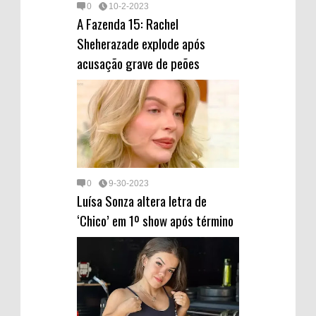
0
10-2-2023
A Fazenda 15: Rachel
Sheherazade explode após
acusação grave de peões
0
9-30-2023
Luísa Sonza altera letra de
‘Chico’ em 1º show após término