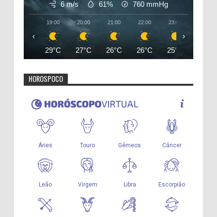
6 m/s
61%
760
mmHg
19:00
20:00
21:00
22:00
23:00
00:00
‹
›
29°C
27°C
26°C
26°C
25°C
25°C
HOROSPOCO