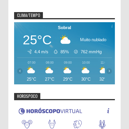
CLIMA/TEMPO
Sobral
25°C
Muito nublado
4.4 m/s
85%
762
mmHg
07:00
08:00
09:00
10:00
11:00
12:00
‹
›
25°C
27°C
29°C
30°C
32°C
34°C
HOROSPOCO