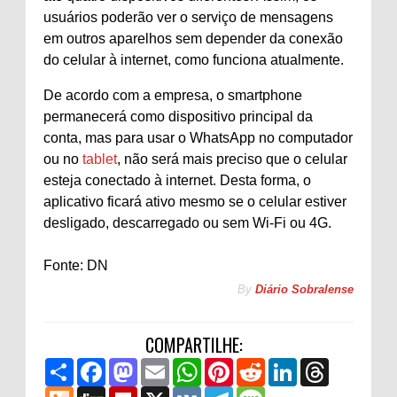
usuários poderão ver o serviço de mensagens
em outros aparelhos sem depender da conexão
do celular à internet, como funciona atualmente.
De acordo com a empresa, o smartphone
permanecerá como dispositivo principal da
conta, mas para usar o WhatsApp no computador
ou no
tablet
, não será mais preciso que o celular
esteja conectado à internet. Desta forma, o
aplicativo ficará ativo mesmo se o celular estiver
desligado, descarregado ou sem Wi-Fi ou 4G.
Fonte: DN
By
Diário Sobralense
COMPARTILHE:
S
F
M
E
W
P
R
L
T
h
a
a
m
h
i
e
i
h
a
M
c
D
s
F
a
X
a
V
n
T
d
M
n
r